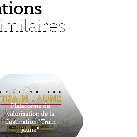
ations
imilaires
Plateforme de
valorisation de la
destination "Train
jaune"