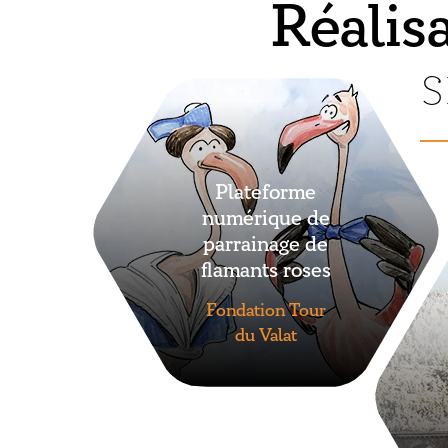
Réalis
s
Plateforme
numérique de
parrainage de
flamants roses
Fondation Tour
du Valat