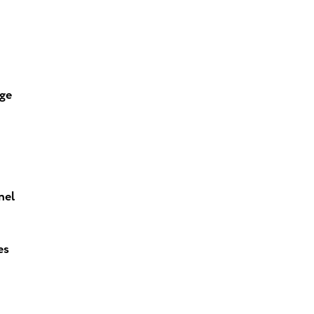
age
nel
es