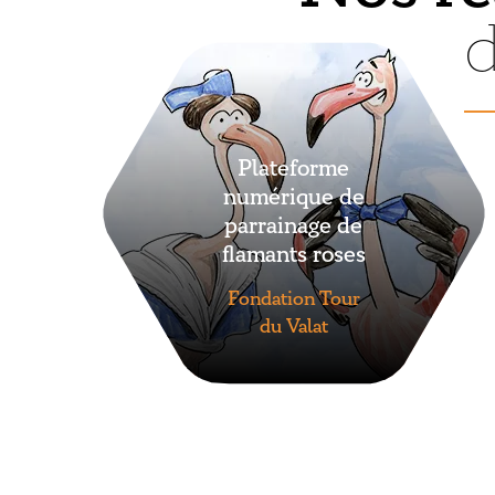
Plateforme
numérique de
parrainage de
flamants roses
Fondation Tour
du Valat