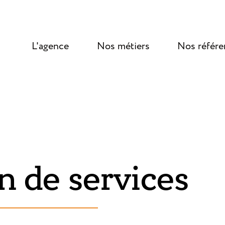
L'agence
Nos métiers
Nos référe
n de services