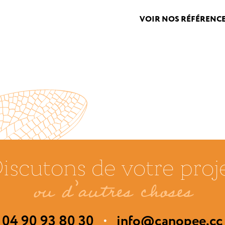
VOIR NOS RÉFÉRENC
iscutons
de votre proj
ou d’autres choses
04 90 93 80 30
info@canopee.cc