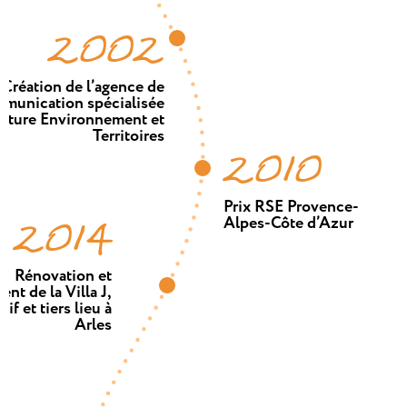
2002
Création de l’agence de
munication spécialisée
ature Environnement et
Territoires
2010
Prix RSE Provence-
2014
Alpes-Côte d’Azur
Rénovation et
t de la Villa J,
if et tiers lieu à
Arles