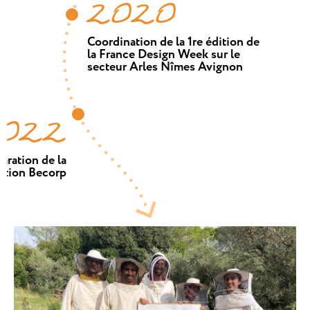
2020
Coordination de la 1re édition de
la France Design Week sur le
secteur Arles Nîmes Avignon
022
aration de la
cation Becorp